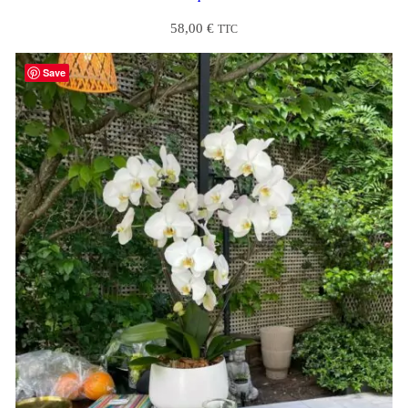
58,00
€
TTC
Save