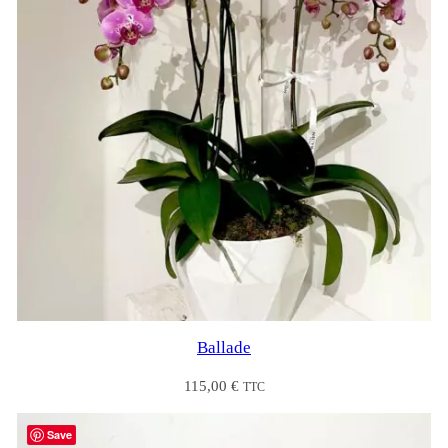
Ballade
115,00
€
TTC
Save