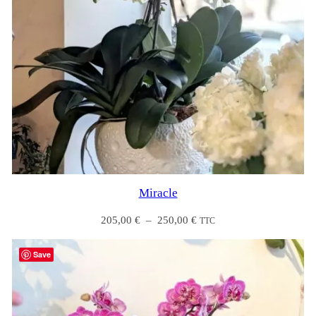
Miracle
Plage
205,00
€
–
250,00
€
TTC
de
prix :
Save
205,00 €
à
250,00 €