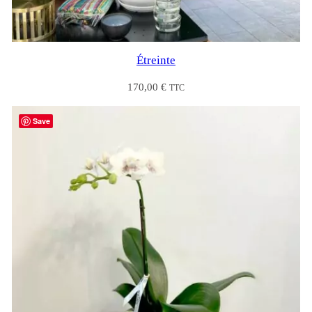
Étreinte
170,00
€
TTC
Save