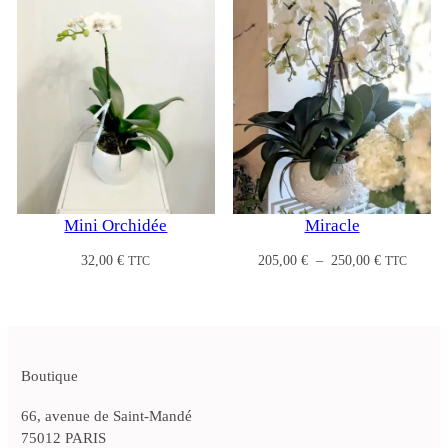
Miracle
Mini Orchidée
Plage
205,00
€
–
250,00
€
32,00
€
TTC
TTC
de
prix :
205,00 €
à
250,00 €
Boutique
66, avenue de Saint-Mandé
75012 PARIS