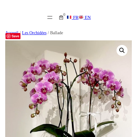
0
FR
EN
Accueil
/
Les Orchidées
/ Ballade
Save