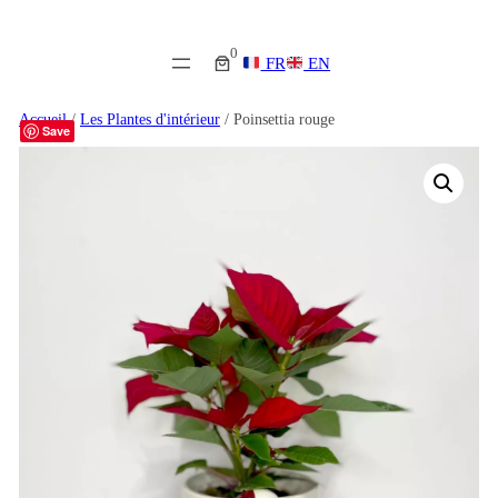
0
FR
EN
Accueil
/
Les Plantes d'intérieur
/ Poinsettia rouge
Save