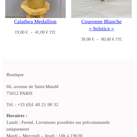
Calathea Medallion
Couronne Blanche
« Solstice »
Plage
19,00
€
–
41,00
€
TTC
de
Plage
39,00
€
–
80,00
€
TTC
prix :
de
19,00 €
prix :
à
39,00 €
41,00 €
à
80,00 €
Boutique
66, avenue de Saint-Mandé
75012 PARIS
Tél. : +33 (0)1 40 21 90 32
Horaires :
Lundi : Fermé, Livraisons possibles sur précommande
uniquement
Mardi – Mercredi – Jeudi : 10h à 19h30